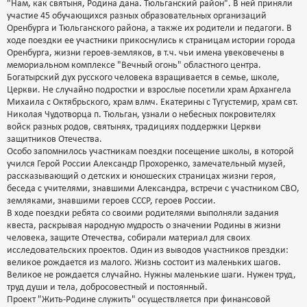
"Нам, как святыня, Родина дана. Тюльганский район". В ней приняли
участие 45 обучающихся разных образовательных организаций
Оренбурга и Тюльганского района, а также их родители и педагоги. В
ходе поездки ее участники прикоснулись к страницам истории города
Оренбурга, жизни героев-земляков, в т.ч. чьи имена увековечены в
мемориальном комплексе "Вечный огонь" областного центра.
Богатырский дух русского человека взращивается в семье, школе,
Церкви. Не случайно подростки и взрослые посетили храм Архангела
Михаила с Октябрьского, храм влмч. Екатерины с Тугустемир, храм свт.
Николая Чудотворца п. Тюльган, узнали о небесных покровителях
войск разных родов, святынях, традициях поддержки Церкви
защитников Отечества.
Особо запомнилось участникам поездки посещение школы, в которой
учился Герой России Александр Прохоренко, замечательный музей,
рассказывающий о детских и юношеских страницах жизни героя,
беседа с учителями, знавшими Александра, встречи с участником СВО,
земляками, знавшими героев СССР, героев России.
В ходе поездки ребята со своими родителями выполняли задания
квеста, раскрывая народную мудрость о значении Родины в жизни
человека, защите Отечества, собирали материал для своих
исследовательских проектов. Один из выводов участников прездки:
великое рождается из малого. Жизнь состоит из маленьких шагов.
Великое не рождается случайно. Нужны маленькие шаги. Нужен труд,
труд души и тела, добросовестный и постоянный.
Проект "Жить-Родине служить" осуществляется при финансовой