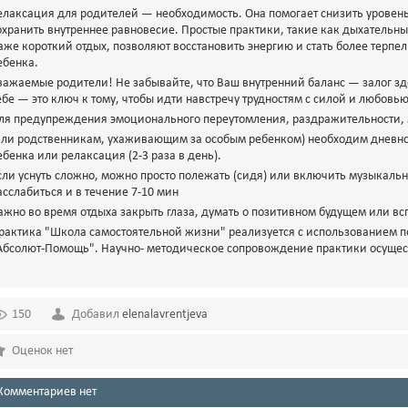
елаксация для родителей — необходимость. Она помогает снизить уровень
охранить внутреннее равновесие. Простые практики, такие как дыхательн
аже короткий отдых, позволяют восстановить энергию и стать более терп
ебенка.
важаемые родители! Не забывайте, что Ваш внутренний баланс — залог зд
ебе — это ключ к тому, чтобы идти навстречу трудностям с силой и любовью
ля предупреждения эмоционального переутомления, раздражительности,
или родственникам, ухаживающим за особым ребенком) необходим дневной
ебенка или релаксация (2-3 раза в день).
сли уснуть сложно, можно просто полежать (сидя) или включить музыкал
асслабиться и в течение 7-10 мин
ажно во время отдыха закрыть глаза, думать о позитивном будущем или в
рактика "Школа самостоятельной жизни" реализуется с использованием 
Абсолют-Помощь". Научно- методическое сопровождение практики осуществ
150
Добавил
elenalavrentjeva
Оценок нет
Комментариев нет