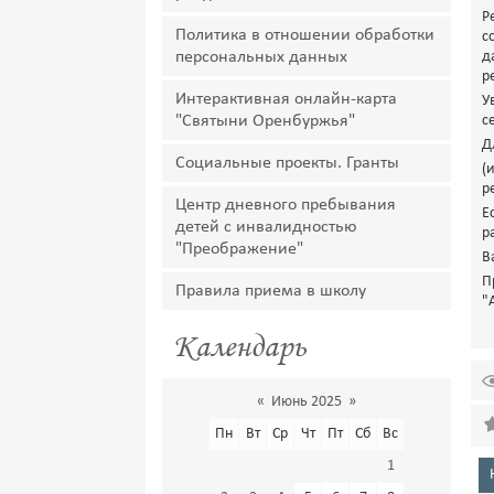
Р
Политика в отношении обработки
с
персональных данных
д
р
Интерактивная онлайн-карта
У
"Святыни Оренбуржья"
с
Д
Социальные проекты. Гранты
(
р
Центр дневного пребывания
Е
детей с инвалидностью
р
"Преображение"
В
П
Правила приема в школу
"
Календарь
«
Июнь 2025
»
Пн
Вт
Ср
Чт
Пт
Сб
Вс
1