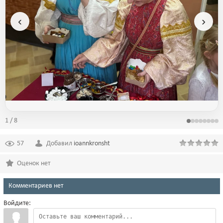
‹
›
1 / 8
57
Добавил
ioannkronsht
Оценок нет
Комментариев нет
Войдите: