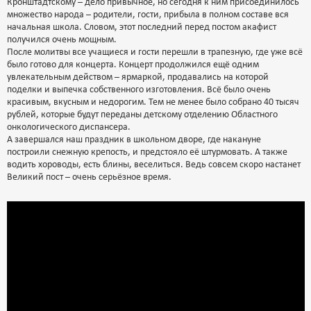
Кронштадтскому – дело привычное, но сегодня к ним присоединилось
множество народа – родители, гости, прибыла в полном составе вся
начальная школа. Словом, этот последний перед постом акафист
получился очень мощным.
После молитвы все учащиеся и гости перешли в трапезную, где уже всё
было готово для концерта. Концерт продолжился ещё одним
увлекательным действом – ярмаркой, продавались на которой
поделки и выпечка собственного изготовления. Всё было очень
красивым, вкусным и недорогим. Тем не менее было собрано 40 тысяч
рублей, которые будут переданы детскому отделению Областного
онкологического диспансера.
А завершался наш праздник в школьном дворе, где накануне
построили снежную крепость, и предстояло её штурмовать. А также
водить хороводы, есть блины, веселиться. Ведь совсем скоро настанет
Великий пост – очень серьёзное время.