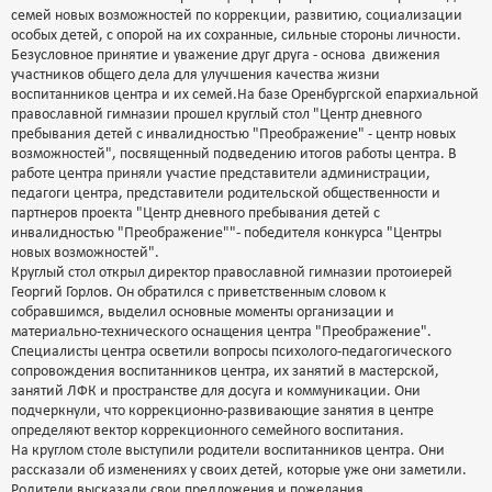
семей новых возможностей по коррекции, развитию, социализации
особых детей, с опорой на их сохранные, сильные стороны личности.
Безусловное принятие и уважение друг друга - основа движения
участников общего дела для улучшения качества жизни
воспитанников центра и их семей.На базе Оренбургской епархиальной
православной гимназии прошел круглый стол "Центр дневного
пребывания детей с инвалидностью "Преображение" - центр новых
возможностей", посвященный подведению итогов работы центра. В
работе центра приняли участие представители администрации,
педагоги центра, представители родительской общественности и
партнеров проекта "Центр дневного пребывания детей с
инвалидностью "Преображение""- победителя конкурса "Центры
новых возможностей".
Круглый стол открыл директор православной гимназии протоиерей
Георгий Горлов. Он обратился с приветственным словом к
собравшимся, выделил основные моменты организации и
материально-технического оснащения центра "Преображение".
Специалисты центра осветили вопросы психолого-педагогического
сопровождения воспитанников центра, их занятий в мастерской,
занятий ЛФК и пространстве для досуга и коммуникации. Они
подчеркнули, что коррекционно-развивающие занятия в центре
определяют вектор коррекционного семейного воспитания.
На круглом столе выступили родители воспитанников центра. Они
рассказали об изменениях у своих детей, которые уже они заметили.
Родители высказали свои предложения и пожелания.