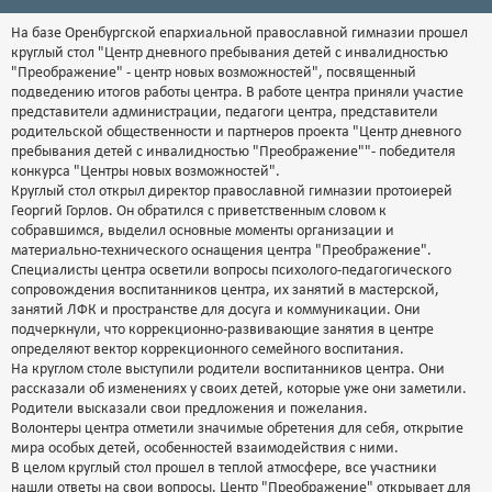
На базе Оренбургской епархиальной православной гимназии прошел
круглый стол "Центр дневного пребывания детей с инвалидностью
"Преображение" - центр новых возможностей", посвященный
подведению итогов работы центра. В работе центра приняли участие
представители администрации, педагоги центра, представители
родительской общественности и партнеров проекта "Центр дневного
пребывания детей с инвалидностью "Преображение""- победителя
конкурса "Центры новых возможностей".
Круглый стол открыл директор православной гимназии протоиерей
Георгий Горлов. Он обратился с приветственным словом к
собравшимся, выделил основные моменты организации и
материально-технического оснащения центра "Преображение".
Специалисты центра осветили вопросы психолого-педагогического
сопровождения воспитанников центра, их занятий в мастерской,
занятий ЛФК и пространстве для досуга и коммуникации. Они
подчеркнули, что коррекционно-развивающие занятия в центре
определяют вектор коррекционного семейного воспитания.
На круглом столе выступили родители воспитанников центра. Они
рассказали об изменениях у своих детей, которые уже они заметили.
Родители высказали свои предложения и пожелания.
Волонтеры центра отметили значимые обретения для себя, открытие
мира особых детей, особенностей взаимодействия с ними.
В целом круглый стол прошел в теплой атмосфере, все участники
нашли ответы на свои вопросы. Центр "Преображение" открывает для