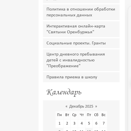
Политика в отношении обработки
персональных данных
Интерактивная онлайн-карта
"Святыни Оренбуржья"
Социальные проекты. Гранты
Центр дневного пребывания
детей с инвалидностью
"Преображение"
Правила приема в школу
Календарь
«
Декабрь 2025
»
Пн
Вт
Ср
Чт
Пт
Сб
Вс
1
2
3
4
5
6
7