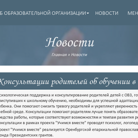
Б ОБРАЗОВАТЕЛЬНОЙ ОРГАНИЗАЦИИ
НОВОСТИ
МЕ
Новости
Главная
»
Новости
Консультации родителей об обучении в
сихологическая поддержка и консультирование родителей детей с ОВЗ, го
риступивших к школьному обучению, необходимы для успешной адаптации 
ебенка. Они помогают снизить тревогу родителей и укрепляют уверенность
чебной среде. Консультации помогают родителям лучше понять образоват
редства работы, которые соответствуют возможностям и темпам развития 
онсультации в рамках проекта "Учимся вместе" проводят психолог, логопе
роект "Учимся вместе" реализуется Оренбургской епархиальной правосл
онда Президентских грантов.