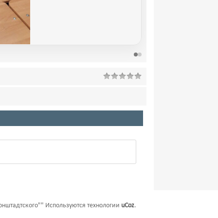
онштадтского""
Используются технологии
uCoz
.