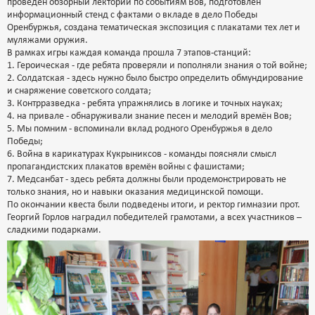
проведён обзорный лекторий по событиям Вов, подготовлен
информационный стенд с фактами о вкладе в дело Победы
Оренбуржья, создана тематическая экспозиция с плакатами тех лет и
муляжами оружия.
В рамках игры каждая команда прошла 7 этапов-станций:
1. Героическая - где ребята проверяли и пополняли знания о той войне;
2. Солдатская - здесь нужно было быстро определить обмундирование
и снаряжение советского солдата;
3. Контрразведка - ребята упражнялись в логике и точных науках;
4. на привале - обнаруживали знание песен и мелодий времён Вов;
5. Мы помним - вспоминали вклад родного Оренбуржья в дело
Победы;
6. Война в карикатурах Кукрыниксов - команды поясняли смысл
пропагандистских плакатов времён войны с фашистами;
7. Медсанбат - здесь ребята должны были продемонстрировать не
только знания, но и навыки оказания медицинской помощи.
По окончании квеста были подведены итоги, и ректор гимназии прот.
Георгий Горлов наградил победителей грамотами, а всех участников –
сладкими подарками.