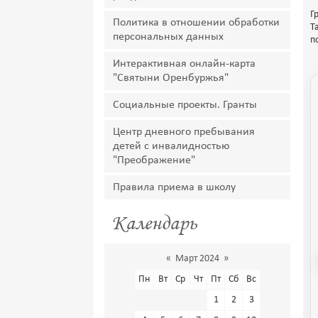
Г
Политика в отношении обработки
Т
персональных данных
п
Интерактивная онлайн-карта
"Святыни Оренбуржья"
Социальные проекты. Гранты
Центр дневного пребывания
детей с инвалидностью
"Преображение"
Правила приема в школу
Календарь
«
Март 2024
»
Пн
Вт
Ср
Чт
Пт
Сб
Вс
1
2
3