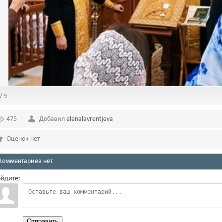
/ 9
475
Добавил
elenalavrentjeva
Оценок нет
Комментариев нет
йдите:
Отправить