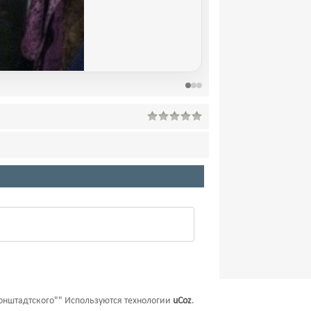
онштадтского""
Используются технологии
uCoz
.