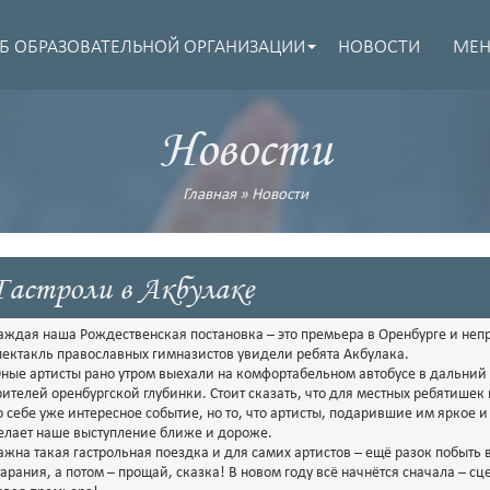
Б ОБРАЗОВАТЕЛЬНОЙ ОРГАНИЗАЦИИ
НОВОСТИ
МЕ
Новости
Главная
»
Новости
Гастроли в Акбулаке
аждая наша Рождественская постановка – это премьера в Оренбурге и непр
пектакль православных гимназистов увидели ребята Акбулака.
ные артисты рано утром выехали на комфортабельном автобусе в дальний 
рителей оренбургской глубинки. Стоит сказать, что для местных ребятишек 
о себе уже интересное событие, но то, что артисты, подарившие им яркое
елает наше выступление ближе и дороже.
ажна такая гастрольная поездка и для самих артистов – ещё разок побыть в
тарания, а потом – прощай, сказка! В новом году всё начнётся сначала – с