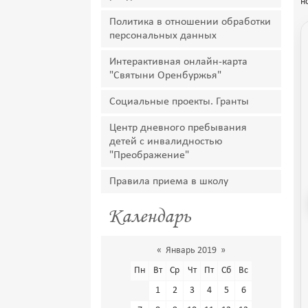
н
Политика в отношении обработки
персональных данных
Интерактивная онлайн-карта
"Святыни Оренбуржья"
Социальные проекты. Гранты
Центр дневного пребывания
детей с инвалидностью
"Преображение"
Правила приема в школу
Календарь
«
Январь 2019
»
Пн
Вт
Ср
Чт
Пт
Сб
Вс
1
2
3
4
5
6