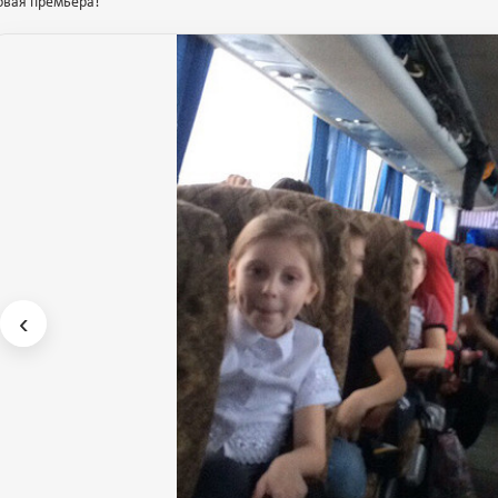
овая премьера!
‹