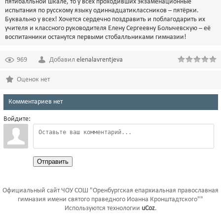
пятибалльной шкале, то у всех проходивших экзаменационные
испытания по русскому языку одиннадцатиклассников – пятёрки.
Буквально у всех! Хочется сердечно поздравить и поблагодарить их
учителя и классного руководителя Елену Сергеевну Болычевскую – её
воспитанники останутся первыми стобалльниками гимназии!
969
Добавил
elenalavrentjeva
Оценок нет
Комментариев нет
Войдите:
Отправить
Официальный сайт ЧОУ СОШ "Оренбургская епархиальная православная
гимназия имени святого праведного Иоанна Кронштадтского""
Используются технологии
uCoz
.