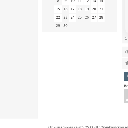
8
9
10
11
12
13
14
15
16
17
18
19
20
21
22
23
24
25
26
27
28
29
30
1 
Во
Официальный сайт ЧОУ СОШ "Оренбургская еп