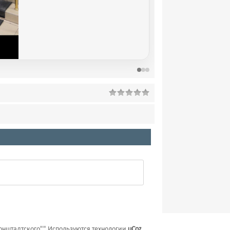
онштадтского""
Используются технологии
uCoz
.