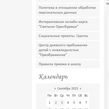
п
Политика в отношении обработки
персональных данных
Интерактивная онлайн-карта
"Святыни Оренбуржья"
Социальные проекты. Гранты
Центр дневного пребывания
детей с инвалидностью
"Преображение"
Правила приема в школу
Календарь
«
Сентябрь 2025
»
Пн
Вт
Ср
Чт
Пт
Сб
Вс
1
2
3
4
5
6
7