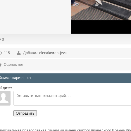
/ 3
115
Добавил
elenalavrentjeva
Оценок нет
Комментариев нет
йдите:
Отправить
архиальная православная гимназия имени святого праведного Иоанна Кр