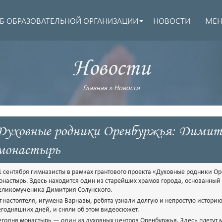
Б ОБРАЗОВАТЕЛЬНОЙ ОРГАНИЗАЦИИ
НОВОСТИ
МЕ
Новости
Главная
»
Новости
Духовные родники Оренбуржья: Димит
монастырь
1 сентября гимназисты в рамках грантового проекта «Духовные родники 
онастырь. Здесь находится один из старейших храмов города, основанный б
еликомученика Димитрия Солунского.
т настоятеля, игумена Варнавы, ребята узнали долгую и непростую историю
егодняшних дней, и сняли об этом видеосюжет.
егодня монастырь — один из духовных центров Оренбуржья. Здесь плетут