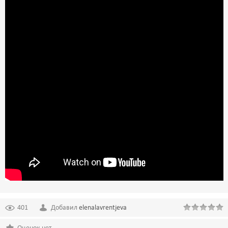
401
Добавил
elenalavrentjeva