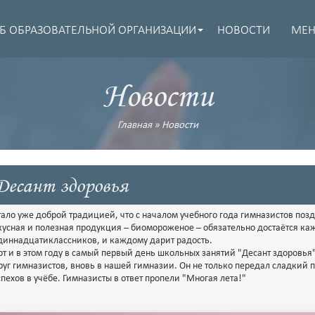
Б ОБРАЗОВАТЕЛЬНОЙ ОРГАНИЗАЦИИ
НОВОСТИ
МЕ
Новости
Главная
»
Новости
Десант здоровья
тало уже доброй традицией, что с началом учебного года гимназистов поз
кусная и полезная продукция – биомороженое – обязательно достаётся ка
диннадцатиклассников, и каждому дарит радость.
от и в этом году в самый первый день школьных занятий "Десант здоровья"
руг гимназистов, вновь в нашей гимназии. Он не только передал сладкий 
спехов в учёбе. Гимназисты в ответ пропели "Многая лета!"