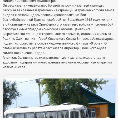
Николай Алексеевич Подковыров.
Он рассказал гимназистам о богатой истории казачьей станицы,
раскрыл её славные и трагические страницы. А трагического эта земля
видела с лихвой. Здесь прошли кровопролитные бои
братоубийственной Гражданской войны. В далёком 1918 году жители
этой станицы – казаки Оренбургского казачьего войска – приняли бой
с вооруженным отрядом комиссара Самуила Цвиллинга.
Вырастила эта станица и героев нашего времени, отдавших жизнь за
Родину. Один из них – Герой Советского Союза Вячеслав Александров,
подвиг которого лёг в основу художественного фильма «9 рота». О
славных земляках ребятам рассказала директор школьного музея
Лидия Васильевна Гардер.
А так как большинство гимназистов – дети мегаполиса, этот день
вдобавок подарил им много познавательных и любопытных открытий
из жизни села.