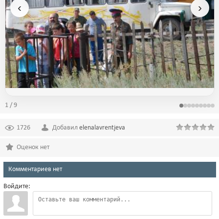
‹
›
1 / 9
1726
Добавил
elenalavrentjeva
Оценок нет
Комментариев нет
Войдите: