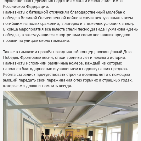
торжественная церемония поднятия флага и исполнение гимна
Российской Федерации.
Гимназисты с батюшкой отслужили благодарственный молебен о
победе в Великой Отечественной войне и спели вечную память всем
погибшим на полях сражений, в лагерях и в тяжелых условиях в тылу.
В конце мероприятия все вместе спели песню Давида Тухманова «День
победы», а затем учащиеся с портретами своих воевавших предков
прошли по улицам около гимназии.
Также в гимназии прошёл праздничный концерт, посвящённый Дню
Победы. Фронтовые песни, стихи военных лет и немного истории.
Гимназисты исполнили различные номера, каждый из которых
наполнен благодарностью и уважением к подвигу наших предков.
Ребята старались прочувствовать строчки военных лет и с помощью
эмоций передать свои переживания о тех горьких и страшных годах,
которые мы должны помнить всегда.