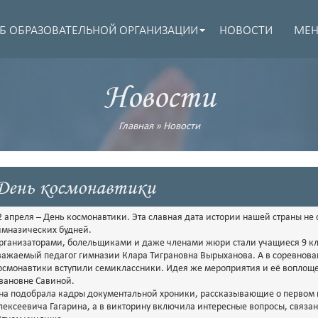
Б ОБРАЗОВАТЕЛЬНОЙ ОРГАНИЗАЦИИ
НОВОСТИ
МЕ
Новости
Главная
»
Новости
День космонавтики
2 апреля – День космонавтики. Эта славная дата истории нашей страны не 
имназических будней.
рганизаторами, болельщиками и даже членами жюри стали учащиеся 9 кл
важаемый педагог гимназии Клара Тиграновна Вырыханова. А в соревнова
осмонавтики вступили семиклассники. Идея же мероприятия и её воплощ
вановне Савиной.
на подобрала кадры документальной хроники, рассказывающие о первом п
лексеевича Гагарина, а в викторину включила интересные вопросы, связан