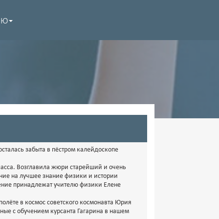
НЮ
осталась забыта в пёстром калейдоскопе
асса. Возглавила жюри старейший и очень
ние на лучшее знание физики и истории
ение принадлежат учителю физики Елене
олёте в космос советского космонавта Юрия
ные с обучением курсанта Гагарина в нашем