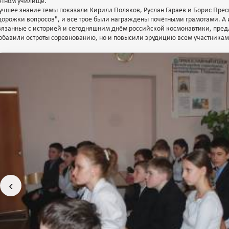
ётном училище.
учшее знание темы показали Кирилл Поляков, Руслан Гараев и Борис Пре
дорожки вопросов", и все трое были награждены почётными грамотами. А
вязанные с историей и сегодняшним днём российской космонавтики, пред
обавили остроты соревнованию, но и повысили эрудицию всем участникам
‹