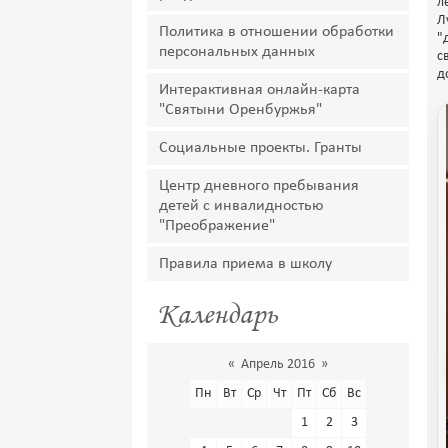
л
Л
Политика в отношении обработки
"
персональных данных
с
д
Интерактивная онлайн-карта
"Святыни Оренбуржья"
Социальные проекты. Гранты
Центр дневного пребывания
детей с инвалидностью
"Преображение"
Правила приема в школу
Календарь
«
Апрель 2016
»
Пн
Вт
Ср
Чт
Пт
Сб
Вс
1
2
3