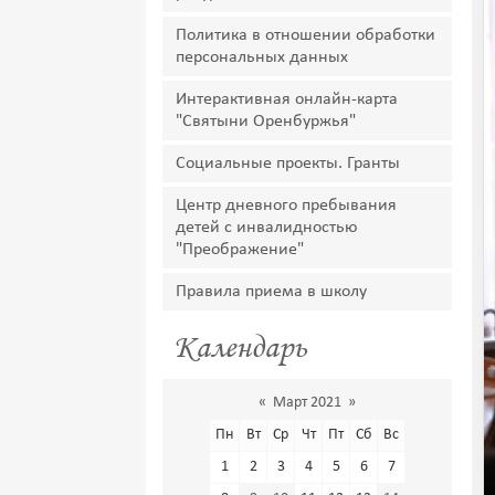
Политика в отношении обработки
персональных данных
Интерактивная онлайн-карта
"Святыни Оренбуржья"
Социальные проекты. Гранты
Центр дневного пребывания
детей с инвалидностью
"Преображение"
Правила приема в школу
Календарь
«
Март 2021
»
Пн
Вт
Ср
Чт
Пт
Сб
Вс
1
2
3
4
5
6
7