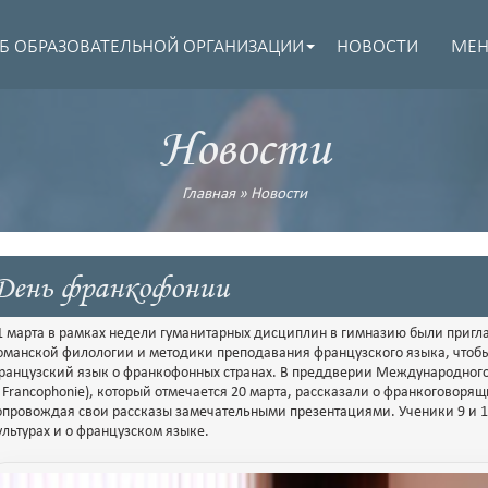
Б ОБРАЗОВАТЕЛЬНОЙ ОРГАНИЗАЦИИ
НОВОСТИ
МЕ
Новости
Главная
»
Новости
День франкофонии
1 марта в рамках недели гуманитарных дисциплин в гимназию были пригл
оманской филологии и методики преподавания французского языка, чтоб
ранцузский язык о франкофонных странах. В преддверии Международного д
a Francophonie), который отмечается 20 марта, рассказали о франкоговорящ
опровождая свои рассказы замечательными презентациями. Ученики 9 и 10
ультурах и о французском языке.