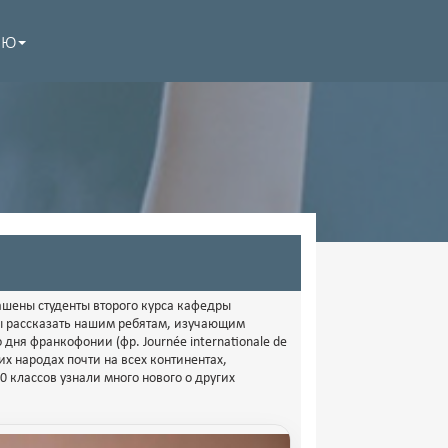
НЮ
ашены студенты второго курса кафедры
ы рассказать нашим ребятам, изучающим
ня франкофонии (фр. Journée internationale de
их народах почти на всех континентах,
 классов узнали много нового о других