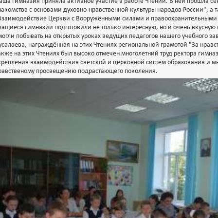
аша гимназия приняла активное участие в работе Чтений. В ней прошла 
накомства с основами духовно-нравственной культуры народов России", а т
Взаимодействие Церкви с Вооружёнными силами и правоохранительными 
чащиеся гимназии подготовили не только интересную, но и очень вкусную 
могли побывать на открытых уроках ведущих педагогов нашего учебного за
усалаева, награждённая на этих Чтениях региональной грамотой "За нравс
акже на этих Чтениях был высоко отмечен многолетний труд ректора гимна
крепления взаимодействия светской и церковной систем образования и м
равственому просвещению подрастающего поколения.