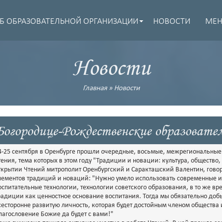
Б ОБРАЗОВАТЕЛЬНОЙ ОРГАНИЗАЦИИ
НОВОСТИ
МЕ
Новости
Главная
»
Новости
Богородице-Рождественские образовате
4-25 сентября в Оренбурге прошли очередные, восьмые, межрегиональны
тения, тема которых в этом году "Традиции и новации: культура, общество,
ткрытии Чтений митрополит Оренбургский и Саракташский Валентин, гово
лементов традиций и новаций: "Нужно умело использовать современные 
оспитательные технологии, технологии советского образования, в то же вр
радиции как ценностное основание воспитания. Тогда мы обязательно доб
сесторонне развитую личность, которая будет достойным членом общества
лагословение Божие да будет с вами!"