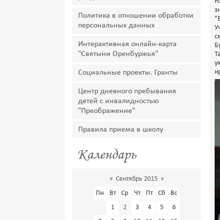
Н
з
Политика в отношении обработки
"
персональных данных
У
с
Интерактивная онлайн-карта
Б
"Святыни Оренбуржья"
Т
у
н
Социальные проекты. Гранты
Центр дневного пребывания
детей с инвалидностью
"Преображение"
Правила приема в школу
Календарь
«
Сентябрь 2015
»
Пн
Вт
Ср
Чт
Пт
Сб
Вс
1
2
3
4
5
6