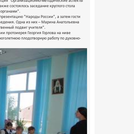
секция "Организационно-методические аспекты
акже состоялось заседание круглого стола
органами".
презентацию "Народы России", а затем гости
ведения. Одна из них – Марина Анатольевна
твенный подвиг учителя".
зии протоиерея Георгия Горлова на ниве
ноголетнюю плодотворную работу по духовно-