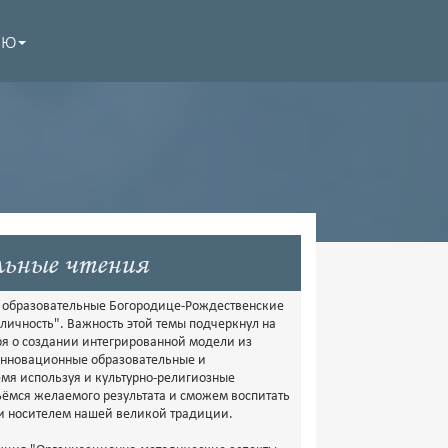
НЮ
льные чтения
е образовательные Богородице-Рождественские
 личность". Важность этой темы подчеркнул на
ря о создании интегрированной модели из
инновационные образовательные и
емя используя и культурно-религиозные
ьёмся желаемого результата и сможем воспитать
 и носителем нашей великой традиции.