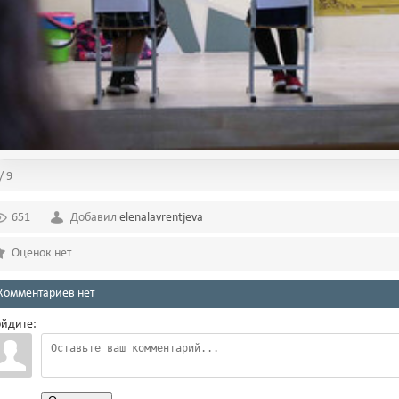
/ 9
651
Добавил
elenalavrentjeva
Оценок нет
Комментариев нет
йдите: