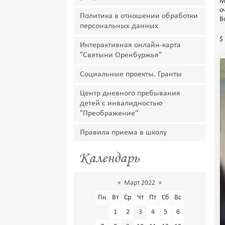
М
о
Политика в отношении обработки
В
персональных данных
$
Интерактивная онлайн-карта
"Святыни Оренбуржья"
Социальные проекты. Гранты
Центр дневного пребывания
детей с инвалидностью
"Преображение"
Правила приема в школу
Календарь
«
Март 2022
»
Пн
Вт
Ср
Чт
Пт
Сб
Вс
1
2
3
4
5
6