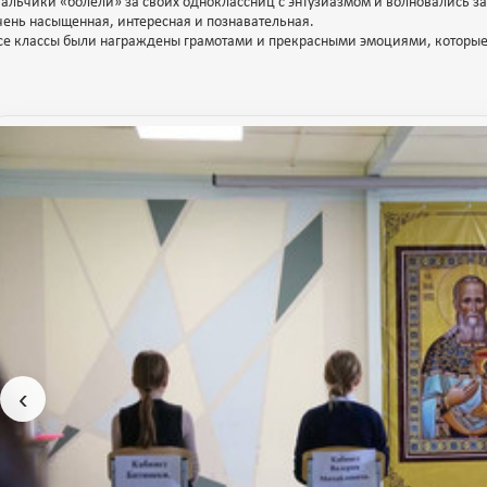
альчики «болели» за своих одноклассниц с энтузиазмом и волновались з
чень насыщенная, интересная и познавательная.
се классы были награждены грамотами и прекрасными эмоциями, которые 
‹