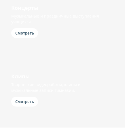
Концерты
Музыкальные и праздничные выступления
учащихся.
Смотреть
Клипы
Творческие видеоработы, клипы и
музыкальные записи гимназии.
Смотреть